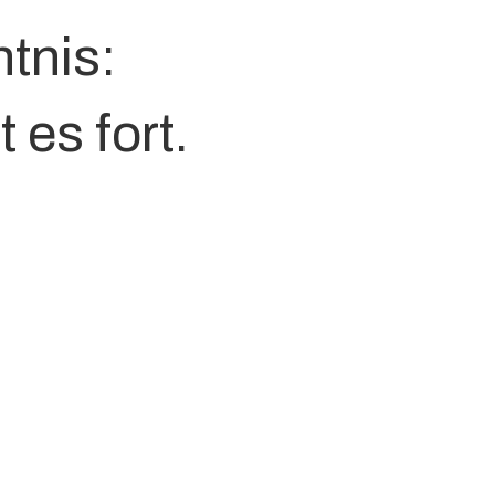
tnis:
 es fort.